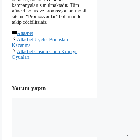
kampanyaları sunulmaktadır. Tüm
güncel bonus ve promosyonları mobil
sitenin “Promosyonlar” bölümünden
takip edebilirsiniz.
Kategoriler
Atlasbet
Atlasbet Üyelik Bonusları
Kazanma
Atlasbet Casino Canlı Krupiye
Oyunları
Yorum yapın
Yorum