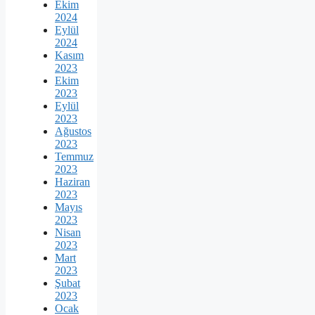
Ekim
2024
Eylül
2024
Kasım
2023
Ekim
2023
Eylül
2023
Ağustos
2023
Temmuz
2023
Haziran
2023
Mayıs
2023
Nisan
2023
Mart
2023
Şubat
2023
Ocak