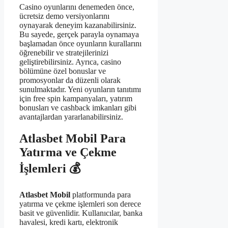
Casino oyunlarını denemeden önce,
ücretsiz demo versiyonlarını
oynayarak deneyim kazanabilirsiniz.
Bu sayede, gerçek parayla oynamaya
başlamadan önce oyunların kurallarını
öğrenebilir ve stratejilerinizi
geliştirebilirsiniz. Ayrıca, casino
bölümüne özel bonuslar ve
promosyonlar da düzenli olarak
sunulmaktadır. Yeni oyunların tanıtımı
için free spin kampanyaları, yatırım
bonusları ve cashback imkanları gibi
avantajlardan yararlanabilirsiniz.
Atlasbet Mobil Para
Yatırma ve Çekme
İşlemleri 💰
Atlasbet Mobil
platformunda para
yatırma ve çekme işlemleri son derece
basit ve güvenlidir. Kullanıcılar, banka
havalesi, kredi kartı, elektronik