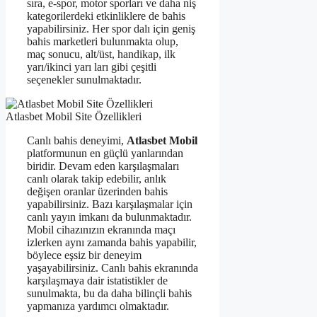
sıra, e-spor, motor sporları ve daha niş
kategorilerdeki etkinliklere de bahis
yapabilirsiniz. Her spor dalı için geniş
bahis marketleri bulunmakta olup,
maç sonucu, alt/üst, handikap, ilk
yarı/ikinci yarı ları gibi çeşitli
seçenekler sunulmaktadır.
Atlasbet Mobil Site Özellikleri
Canlı bahis deneyimi,
Atlasbet Mobil
platformunun en güçlü yanlarından
biridir. Devam eden karşılaşmaları
canlı olarak takip edebilir, anlık
değişen oranlar üzerinden bahis
yapabilirsiniz. Bazı karşılaşmalar için
canlı yayın imkanı da bulunmaktadır.
Mobil cihazınızın ekranında maçı
izlerken aynı zamanda bahis yapabilir,
böylece eşsiz bir deneyim
yaşayabilirsiniz. Canlı bahis ekranında
karşılaşmaya dair istatistikler de
sunulmakta, bu da daha bilinçli bahis
yapmanıza yardımcı olmaktadır.