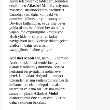
Akıllı telefonlar ve tabletler üzerinden
erişilebilen
Atlasbet Mobil
versiyonu,
masaüstü sitesindeki tüm özellikleri
barındırırken, daha kompakt ve
optimize edilmiş bir yapı sunuyor.
Böylece kullanıcılar, evde, işte veya
yolda olsun, istedikleri her an bahis
yapabilme özgürlüğüne kavuşuyor.
Hızlı yükleme süreleri ve kolay
navigasyon özellikleriyle dikkat çeken
platform, bahis severlerin
vazgeçilmezi haline geliyor.
Atlasbet Mobil
site, hem iOS hem de
Android işletim sistemlerine uyumlu
olarak tasarlanmış durumda. Ayrıca
herhangi bir uygulama indirmeye
gerek kalmadan, doğrudan tarayıcı
üzerinden erişim sağlanabiliyor. Bu da
kullanıcılara ekstra depolama alanı
tasarrufu ve daha hızlı erişim imkanı
sunuyor. Şimdi
Atlasbet Mobil
platformunun öne çıkan özelliklerine
daha yakından bakalım.