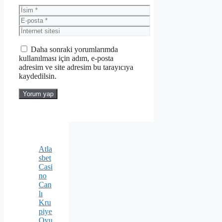
İsim
E-
posta
İnternet
sitesi
Daha sonraki yorumlarımda
kullanılması için adım, e-posta
adresim ve site adresim bu tarayıcıya
kaydedilsin.
Atla
sbet
Casi
no
Can
lı
Kru
piye
Oyu