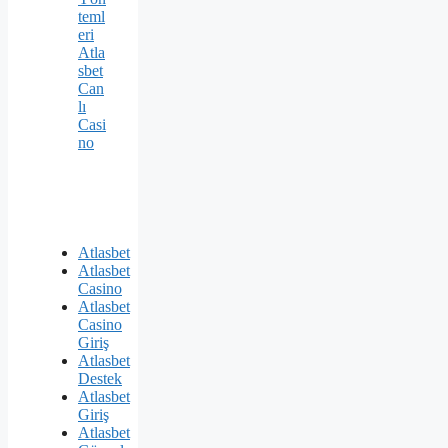
teml
eri
Atla
sbet
Can
lı
Casi
no
Atlasbet
Atlasbet
Casino
Atlasbet
Casino
Giriş
Atlasbet
Destek
Atlasbet
Giriş
Atlasbet