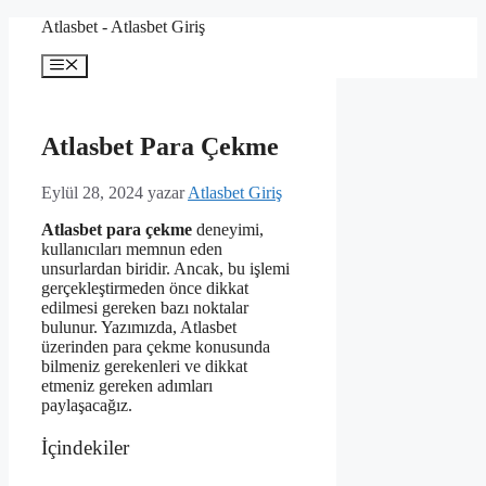
İçeriğe
Atlasbet - Atlasbet Giriş
atla
Menü
Atlasbet Para Çekme
Eylül 28, 2024
yazar
Atlasbet Giriş
Atlasbet para çekme
deneyimi,
kullanıcıları memnun eden
unsurlardan biridir. Ancak, bu işlemi
gerçekleştirmeden önce dikkat
edilmesi gereken bazı noktalar
bulunur. Yazımızda, Atlasbet
üzerinden para çekme konusunda
bilmeniz gerekenleri ve dikkat
etmeniz gereken adımları
paylaşacağız.
İçindekiler