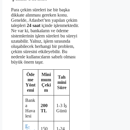
Para çekim süreleri ise bir başka
dikkate alınması gereken konu.
Genelde, Atlasbet’ten yapılan çekim
talepleri
24 saat
içinde işlenmektedir.
Ne var ki, bankaların ve ödeme
sistemlerinin işlem süreleri bu süreyi
uzatabilir. Yalnız, işlem sırasında
oluşabilecek herhangi bir problem,
çekim süresini etkileyebilir. Bu
nedenle kullanıcıların sabırlı olması
büyük önem taşır.
Öde
Mini
Tah
me
mum
mini
Yönt
Çeki
Süre
emi
m
Bank
a
200
1-3 İş
Hava
TL
Günü
lesi
E-
150
1-24