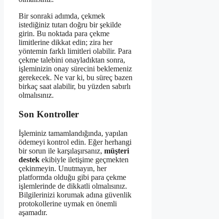
Bir sonraki adımda, çekmek
istediğiniz tutarı doğru bir şekilde
girin. Bu noktada para çekme
limitlerine dikkat edin; zira her
yöntemin farklı limitleri olabilir. Para
çekme talebini onayladıktan sonra,
işleminizin onay sürecini beklemeniz
gerekecek. Ne var ki, bu süreç bazen
birkaç saat alabilir, bu yüzden sabırlı
olmalısınız.
Son Kontroller
İşleminiz tamamlandığında, yapılan
ödemeyi kontrol edin. Eğer herhangi
bir sorun ile karşılaşırsanız,
müşteri
destek
ekibiyle iletişime geçmekten
çekinmeyin. Unutmayın, her
platformda olduğu gibi para çekme
işlemlerinde de dikkatli olmalısınız.
Bilgilerinizi korumak adına güvenlik
protokollerine uymak en önemli
aşamadır.