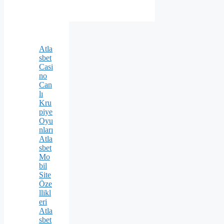
Atla
sbet
Casi
no
Can
lı
Kru
piye
Oyu
nları
Atla
sbet
Mo
bil
Site
Öze
llikl
eri
Atla
sbet