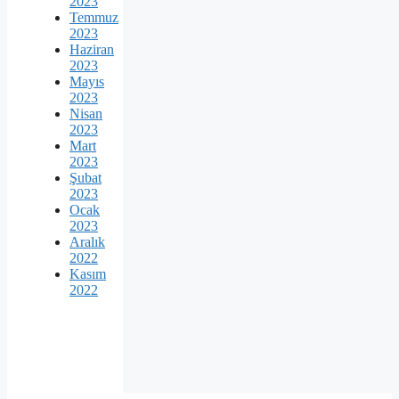
2023
Temmuz
2023
Haziran
2023
Mayıs
2023
Nisan
2023
Mart
2023
Şubat
2023
Ocak
2023
Aralık
2022
Kasım
2022