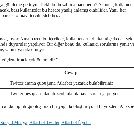
kça gündeme getiriyor. Peki, bu hesabın amacı nedir? Aslında, kullanıcıla
ak, bazı kullanıcılar bu hesabı yanlış anlamış olabilirler. Yani, her
parçası olmayı tercih edebiliriz.
paylaşılıyor. Ama bazen bu içerikler, kullanıcıların dikkatini çekecek şeki
nda duyurular yapılıyor. Bir diğer konu da, kullanıcı sorularına yanıt 
önüş yapmaya odaklanıyor.
imi güçlendirmek çok önemlidir.”
Cevap
Twitter arama çubuğuna Atlasbet yazarak bulabilirsiniz.
Twitter hesaplarından düzenli olarak paylaşımlar yapılıyor.
amanda topluluğu oluşturan bir yapı da oluşturuyor. Bu yüzden, Atlasbe
t Sosyal Medya
,
Atlasbet Twitter
,
Atlasbet Üyelik