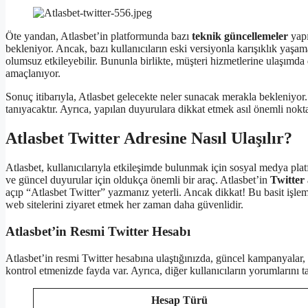
Öte yandan, Atlasbet’in platformunda bazı
teknik güncellemeler
yapı
bekleniyor. Ancak, bazı kullanıcıların eski versiyonla karışıklık yaş
olumsuz etkileyebilir. Bununla birlikte, müşteri hizmetlerine ulaşımda 
amaçlanıyor.
Sonuç itibarıyla, Atlasbet gelecekte neler sunacak merakla bekleniyor. 
tanıyacaktır. Ayrıca, yapılan duyurulara dikkat etmek asıl önemli nokta
Atlasbet Twitter Adresine Nasıl Ulaşılır?
Atlasbet, kullanıcılarıyla etkileşimde bulunmak için sosyal medya platfo
ve güncel duyurular için oldukça önemli bir araç. Atlasbet’in
Twitter 
açıp “Atlasbet Twitter” yazmanız yeterli. Ancak dikkat! Bu basit işle
web sitelerini ziyaret etmek her zaman daha güvenlidir.
Atlasbet’in Resmi Twitter Hesabı
Atlasbet’in resmi Twitter hesabına ulaştığınızda, güncel kampanyalar, d
kontrol etmenizde fayda var. Ayrıca, diğer kullanıcıların yorumlarını ta
Hesap Türü