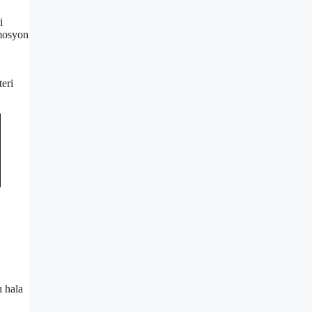
i
omosyon
teri
ı hala